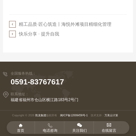
精工品质·匠心筑造丨海悦外滩项目精细化管理

快乐分享 · 提升自我

全国服务热线：
0591-83767617
联系地址：
福建省福州市仓山区横江路183号2号门
Copyright © 2026
凯龙集团
版权所有
闽ICP备12009458号-1
技术支持：
万美云计算




首页
电话咨询
关注我们
在线留言